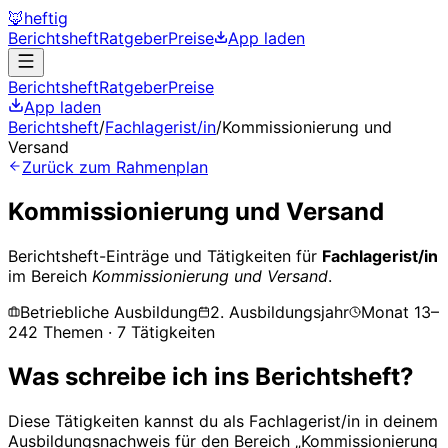
🦊
heftig
Berichtsheft
Ratgeber
Preise
App laden
Berichtsheft
Ratgeber
Preise
App laden
Berichtsheft
/
Fachlagerist/in
/
Kommissionierung und
Versand
Zurück zum Rahmenplan
Kommissionierung und Versand
Berichtsheft-Einträge und Tätigkeiten für
Fachlagerist/in
im Bereich
Kommissionierung und Versand
.
Betriebliche Ausbildung
2. Ausbildungsjahr
Monat
13
–
24
2
Themen
·
7
Tätigkeiten
Was schreibe ich ins Berichtsheft?
Diese Tätigkeiten kannst du als
Fachlagerist/in
in deinem
Ausbildungsnachweis für den Bereich „
Kommissionierung