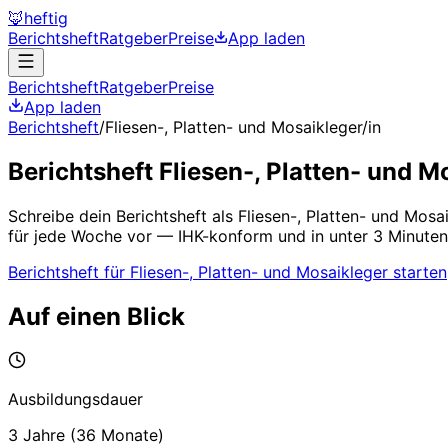
🦊
heftig
Berichtsheft
Ratgeber
Preise
App laden
Berichtsheft
Ratgeber
Preise
App laden
Berichtsheft
/
Fliesen-, Platten- und Mosaikleger/in
Berichtsheft
Fliesen-, Platten- und M
Schreibe dein Berichtsheft als
Fliesen-, Platten- und Mosai
für jede Woche vor — IHK-konform und in unter 3 Minuten
Berichtsheft für
Fliesen-, Platten- und Mosaikleger
starten
Auf einen Blick
Ausbildungsdauer
3 Jahre
(
36
Monate)