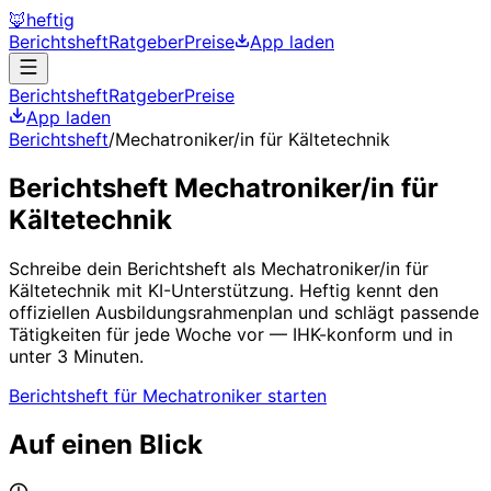
🦊
heftig
Berichtsheft
Ratgeber
Preise
App laden
Berichtsheft
Ratgeber
Preise
App laden
Berichtsheft
/
Mechatroniker/in für Kältetechnik
Berichtsheft
Mechatroniker/in für
Kältetechnik
Schreibe dein Berichtsheft als
Mechatroniker/in für
Kältetechnik
mit KI-Unterstützung. Heftig kennt den
offiziellen Ausbildungsrahmenplan und schlägt passende
Tätigkeiten für jede Woche vor — IHK-konform und in
unter 3 Minuten.
Berichtsheft für
Mechatroniker
starten
Auf einen Blick