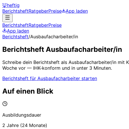
🦊
heftig
Berichtsheft
Ratgeber
Preise
App laden
Berichtsheft
Ratgeber
Preise
App laden
Berichtsheft
/
Ausbaufacharbeiter/in
Berichtsheft
Ausbaufacharbeiter/in
Schreibe dein Berichtsheft als
Ausbaufacharbeiter/in
mit K
Woche vor — IHK-konform und in unter 3 Minuten.
Berichtsheft für
Ausbaufacharbeiter
starten
Auf einen Blick
Ausbildungsdauer
2 Jahre
(
24
Monate)