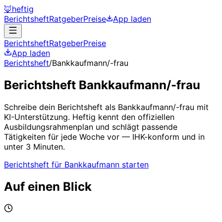
🦊
heftig
Berichtsheft
Ratgeber
Preise
App laden
Berichtsheft
Ratgeber
Preise
App laden
Berichtsheft
/
Bankkaufmann/-frau
Berichtsheft
Bankkaufmann/-frau
Schreibe dein Berichtsheft als
Bankkaufmann/-frau
mit
KI-Unterstützung. Heftig kennt den offiziellen
Ausbildungsrahmenplan und schlägt passende
Tätigkeiten für jede Woche vor — IHK-konform und in
unter 3 Minuten.
Berichtsheft für
Bankkaufmann
starten
Auf einen Blick