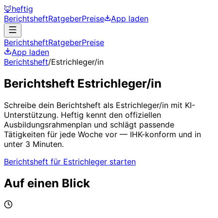
🦊
heftig
Berichtsheft
Ratgeber
Preise
App laden
Berichtsheft
Ratgeber
Preise
App laden
Berichtsheft
/
Estrichleger/in
Berichtsheft
Estrichleger/in
Schreibe dein Berichtsheft als
Estrichleger/in
mit KI-
Unterstützung. Heftig kennt den offiziellen
Ausbildungsrahmenplan und schlägt passende
Tätigkeiten für jede Woche vor — IHK-konform und in
unter 3 Minuten.
Berichtsheft für
Estrichleger
starten
Auf einen Blick