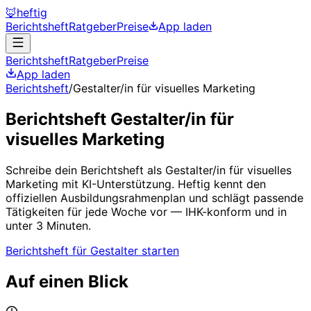
🦊
heftig
Berichtsheft
Ratgeber
Preise
App laden
Berichtsheft
Ratgeber
Preise
App laden
Berichtsheft
/
Gestalter/in für visuelles Marketing
Berichtsheft
Gestalter/in für
visuelles Marketing
Schreibe dein Berichtsheft als
Gestalter/in für visuelles
Marketing
mit KI-Unterstützung. Heftig kennt den
offiziellen Ausbildungsrahmenplan und schlägt passende
Tätigkeiten für jede Woche vor — IHK-konform und in
unter 3 Minuten.
Berichtsheft für
Gestalter
starten
Auf einen Blick