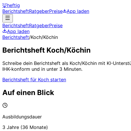
🦊
heftig
Berichtsheft
Ratgeber
Preise
App laden
Berichtsheft
Ratgeber
Preise
App laden
Berichtsheft
/
Koch/Köchin
Berichtsheft
Koch/Köchin
Schreibe dein Berichtsheft als
Koch/Köchin
mit KI-Unterst
IHK-konform und in unter 3 Minuten.
Berichtsheft für
Koch
starten
Auf einen Blick
Ausbildungsdauer
3 Jahre
(
36
Monate)