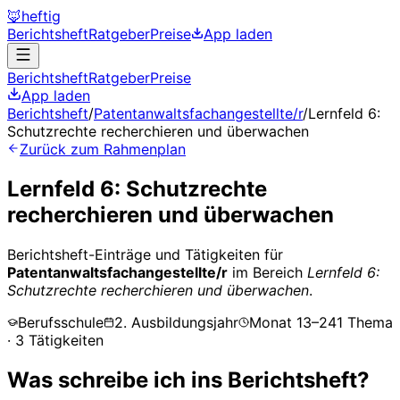
🦊
heftig
Berichtsheft
Ratgeber
Preise
App laden
Berichtsheft
Ratgeber
Preise
App laden
Berichtsheft
/
Patentanwaltsfachangestellte/r
/
Lernfeld 6:
Schutzrechte recherchieren und überwachen
Zurück zum Rahmenplan
Lernfeld 6: Schutzrechte
recherchieren und überwachen
Berichtsheft-Einträge und Tätigkeiten für
Patentanwaltsfachangestellte/r
im Bereich
Lernfeld 6:
Schutzrechte recherchieren und überwachen
.
Berufsschule
2. Ausbildungsjahr
Monat
13
–
24
1
Thema
·
3
Tätigkeiten
Was schreibe ich ins Berichtsheft?