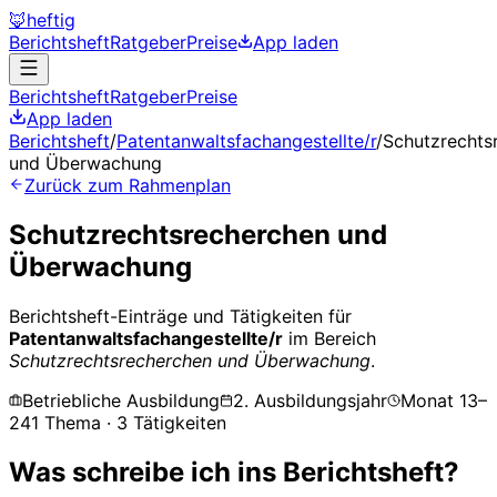
🦊
heftig
Berichtsheft
Ratgeber
Preise
App laden
Berichtsheft
Ratgeber
Preise
App laden
Berichtsheft
/
Patentanwaltsfachangestellte/r
/
Schutzrechts
und Überwachung
Zurück zum Rahmenplan
Schutzrechtsrecherchen und
Überwachung
Berichtsheft-Einträge und Tätigkeiten für
Patentanwaltsfachangestellte/r
im Bereich
Schutzrechtsrecherchen und Überwachung
.
Betriebliche Ausbildung
2. Ausbildungsjahr
Monat
13
–
24
1
Thema
·
3
Tätigkeiten
Was schreibe ich ins Berichtsheft?