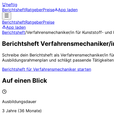
🦊
heftig
Berichtsheft
Ratgeber
Preise
App laden
Berichtsheft
Ratgeber
Preise
App laden
Berichtsheft
/
Verfahrensmechaniker/in für Kunststoff- und
Berichtsheft
Verfahrensmechaniker/i
Schreibe dein Berichtsheft als
Verfahrensmechaniker/in fü
Ausbildungsrahmenplan und schlägt passende Tätigkeiten 
Berichtsheft für
Verfahrensmechaniker
starten
Auf einen Blick
Ausbildungsdauer
3 Jahre
(
36
Monate)